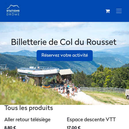
Se rendre au contenu
Billetterie de Col du Rousset
Réservez votre activité
Tous les produits
Aller retour télésiège
Espace descente VTT
8,80
€
17,00
€